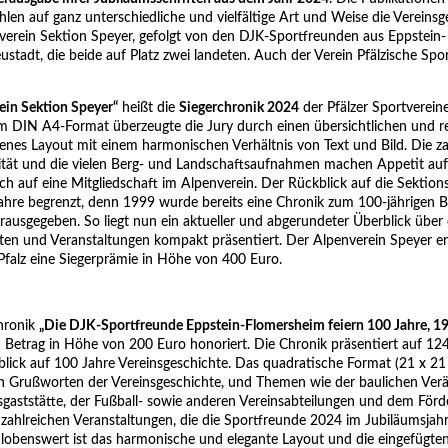
hlen auf ganz unterschiedliche und vielfältige Art und Weise die Vereinsg
verein Sektion Speyer, gefolgt von den DJK-Sportfreunden aus Eppstein-
adt, die beide auf Platz zwei landeten. Auch der Verein Pfälzische Spo
ein Sektion Speyer“
heißt die
Siegerchronik 2024
der Pfälzer Sportverein
im DIN A4-Format überzeugte die Jury durch einen übersichtlichen und r
enes Layout mit einem harmonischen Verhältnis von Text und Bild. Die z
lität und die vielen Berg- und Landschaftsaufnahmen machen Appetit au
ch auf eine Mitgliedschaft im Alpenverein. Der Rückblick auf die Sektion
 Jahre begrenzt, denn 1999 wurde bereits eine Chronik zum 100-jährigen 
rausgegeben. So liegt nun ein aktueller und abgerundeter Überblick über
itäten und Veranstaltungen kompakt präsentiert. Der Alpenverein Speyer er
falz eine Siegerprämie in Höhe von 400 Euro.
hronik
„Die DJK-Sportfreunde Eppstein-Flomersheim feiern 100 Jahre, 
Betrag in Höhe von 200 Euro honoriert. Die Chronik präsentiert auf 124
blick auf 100 Jahre Vereinsgeschichte. Das quadratische Format (21 x 2
 an Grußworten der Vereinsgeschichte, und Themen wie der baulichen Ver
nsgaststätte, der Fußball- sowie anderen Vereinsabteilungen und dem Förd
 zahlreichen Veranstaltungen, die die Sportfreunde 2024 im Jubiläumsjah
lobenswert ist das harmonische und elegante Layout und die eingefügte