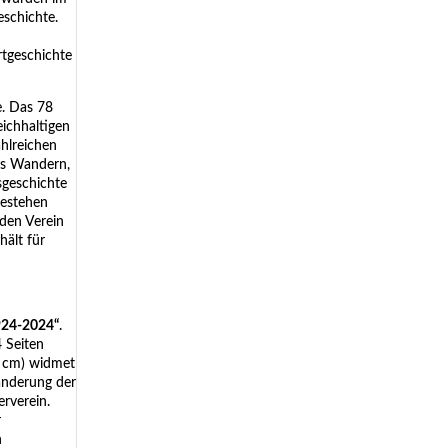
eschichte.
rtgeschichte
e. Das 78
eichhaltigen
ahlreichen
fs Wandern,
sgeschichte
Bestehen
 den Verein
hält für
1924-2024“
.
 Seiten
1 cm) widmet
änderung der
erverein.
r
n