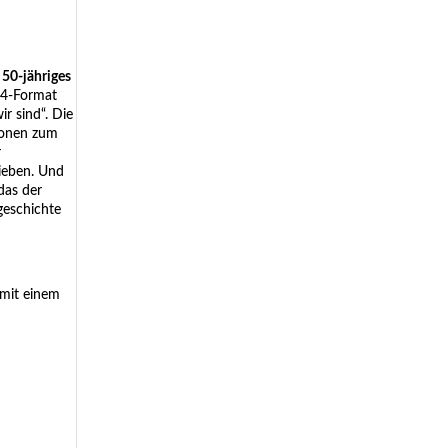
n
50-jähriges
A4-Format
r sind“. Die
tionen zum
r
ieben. Und
das der
sgeschichte
 mit einem