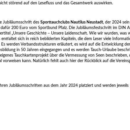
nicht störend auf den Lesefluss und das Gesamtwerk auswirken.
e Jubiläumsschrift des
Sporttauchclubs Nautilus Neustadt
, der 2024 sei
lt dafür 200 Euro vom Sportbund Pfalz. Die Jubiläumsfestschrift im DIN 
ertitel „Unsere Geschichte – Unsere Leidenschaft. Wie wir wurden, was wi
entfaltet sich in reich bebilderten Kapiteln, die dem Leser viele Informa
 Es werden Verbandsstrukturen erläutert, es wird auf die Entwicklung de
usbildung in 50 Jahren eingegangen und es werden Tauch-Urlaube beschr
n eigenes Tauchkartenprojekt über die Vermessung von Seen beschrieben, 
l vorweisen kann. Natürlich fehlt auch hier der Rückblick auf die Verein
ihren Jubiläumsschriften aus dem Jahr 2024 platziert und werden jeweils