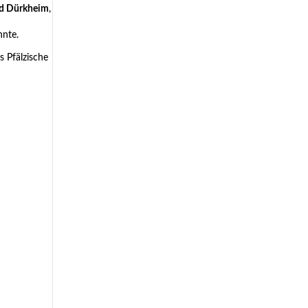
ad Dürkheim
,
nnte.
 Pfälzische