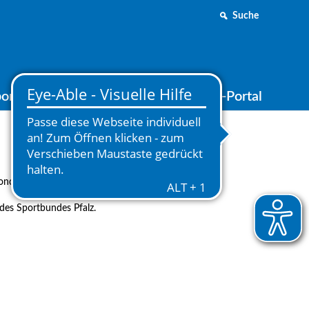
Suche
ortjugend
Medien
Online-Portal
sonderer Weise und über viele Jahre hinweg um den
 des Sportbundes Pfalz.