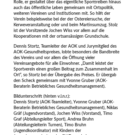
Rolle, er gestaltet über das eigentliche Sporttreiben hinaus
auch das öffentliche Leben gemeinsam mit Ortspolitik,
weiteren Vereinen und Institutionen mit. So hilft der
Verein beispielsweise bei der der Ostereiersuche, der
Kerweveranstaltung oder und beim Martinsumzug. Stolz
ist der Vorsitzende Jochen Wiss vor allem auf die
Kooperationen mit der ortsansässigen Grundschule.
Dennis Stortz, Teamleiter der AOK und Jurymitglied des
AOK-Gesundheitspreises, lobte besonders die Bandbreite
des Vereins und vor allem die Öffnung vieler
Vereinsangebote für alle Einwohner. „Damit leistet der
Sportverein einen großen Beitrag zum Zusammenhalt im
Ort“, so Stortz bei der Übergabe des Preises. Er übergab
den Scheck gemeimsam mit Yvonne Gruber (AOK-
Beraterin Betriebliches Gesundheitsmanagement).
Bildunterschrift (hinten v.l.n.r.):
Dennis Stortz (AOK-Teamleiter), Yvonne Gruber (AOK-
Beraterin Betriebliches Gesundheitsmanagement), Niklas
Gräf (Jugendvorstand), Jochen Wiss (Vorstand), Timo
Graf (Abteilungsleiter Sport), Andrea Bruhn
(Abteilungsleiterin Turnen), Timo Bruhn
(Jugendkoordinator) mit Kindern der