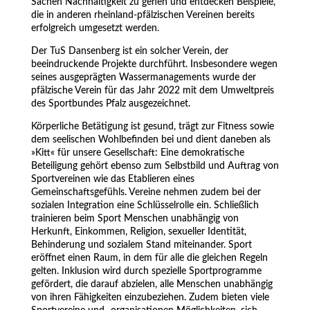
Sachen Nachhaltigkeit zu gehen und entdecken Beispiele,
die in anderen rheinland-pfälzischen Vereinen bereits
erfolgreich umgesetzt werden.
Der TuS Dansenberg ist ein solcher Verein, der
beeindruckende Projekte durchführt. Insbesondere wegen
seines ausgeprägten Wassermanagements wurde der
pfälzische Verein für das Jahr 2022 mit dem Umweltpreis
des Sportbundes Pfalz ausgezeichnet.
Körperliche Betätigung ist gesund, trägt zur Fitness sowie
dem seelischen Wohlbefinden bei und dient daneben als
»Kitt« für unsere Gesellschaft: Eine demokratische
Beteiligung gehört ebenso zum Selbstbild und Auftrag von
Sportvereinen wie das Etablieren eines
Gemeinschaftsgefühls. Vereine nehmen zudem bei der
sozialen Integration eine Schlüsselrolle ein. Schließlich
trainieren beim Sport Menschen unabhängig von
Herkunft, Einkommen, Religion, sexueller Identität,
Behinderung und sozialem Stand miteinander. Sport
eröffnet einen Raum, in dem für alle die gleichen Regeln
gelten. Inklusion wird durch spezielle Sportprogramme
gefördert, die darauf abzielen, alle Menschen unabhängig
von ihren Fähigkeiten einzubeziehen. Zudem bieten viele