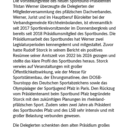
Die Vorstellungsrede des neuen Sportbund-Präsidenten
Tristan Werner überzeugte die Delegierten der
Mitgliederversammlung des pfälzischen Dachverbandes.
Werner, Jurist und im Hauptberuf Büroleiter bei der
Verbandsgemeinde Kirchheimbolanden, ist ehrenamtlich
seit 2017 Sportkreisvorsitzender im Donnersbergkreis und
bereits seit 2018 Präsidiumsmitglied des Sportbundes.
Die
Präsidiumsarbeit des Sportbundes hat Werner zwei
Legislaturperioden kennengelernt und mitgestaltet.
Zuvor
hatte Rudolf Storck in seinem Bericht ein positives
Resümee seiner Amtszeit von 2022 bis 2026 gezogen und
stellte das klare Profil des Sportbundes heraus. Storck
verwies auf Veranstaltungen mit großer
Öffentlichkeitswirkung, wie der Messe für
Sportstättenbau, der Ehrungsmatinee, den DOSB-
Tourstopp des Deutschen Sportabzeichens sowie das
Olympialager der Sportjugend Pfalz in Paris. Den Rückzug
vom Präsidentenamt beim Sportbund Pfalz begründete
Storck mit den zukünftigen Planungen im rheinland-
pfälzischen Sport. Zudem seien zwei Jahre als Präsident
des Sportbundes Pfalz und des LSB sehr intensiv und mit
großer Belastung verbunden gewesen.
Die Delegierten schenkten dem alten Präsidium großes