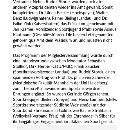
Vertrauen. Neben Rudolf Storck wurden auch alle
anderen Vizepräsidenten wieder ins Amt gewählt. Somit
komplettieren Dr. Ulrich Becker (Hochspeyer), Walter
Benz (Ludwigshafen), Rainer Bieling (Landau) und Dr.
Falko Zink (Kaiserslautern) das Präsidium gemeinsam mit
Jan Krämer (Vorsitzender Sportjugend Pfalz) sowie Asmus
Kaufmann (Geschäftsführer). Die beiden Letztgenannten
gehören qua Amt dem Präsidium an und mussten nicht
gewählt werden.
Das Programm der Mitgliederversammlung wurde durch
eine Interviewrunde zwischen Moderator Sebastian
Stollhof, Dirk Herber (CDU/MdL), Frank Zaucker
(Sportkreisvorsitzender Landau) und Rudolf Storck, einen
spannenden Vortrag von Prof. Dr. phil. Sven Schneider
(Medizinische Fakultät Mannheim der Uni Heidelberg)
zum Thema »Klimawandel und Sport« sowie drei
Ehrungen ergänzt. So wurden Gerlinde Görgen (ehem.
Sportkreisjugendleiterin Speyer) und Heinz Lambert (stellv.
Sportkreisvorsitzender Südliche Weinstraße) mit der
Sportbund Ehrennadel in Gold sowie Rainer Strohbach
(Volleyball-Verband Pfalz) mit der Ehrennadel in Silber für
ihr langjähriges Engagement im pfälzischen Sport geehrt.