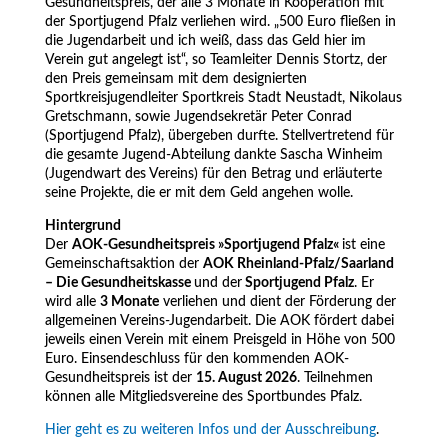
Gesundheitspreis, der alle 3 Monate in Kooperation mit
der Sportjugend Pfalz verliehen wird. „500 Euro fließen in
die Jugendarbeit und ich weiß, dass das Geld hier im
Verein gut angelegt ist“, so Teamleiter Dennis Stortz, der
den Preis gemeinsam mit dem designierten
Sportkreisjugendleiter Sportkreis Stadt Neustadt, Nikolaus
Gretschmann, sowie Jugendsekretär Peter Conrad
(Sportjugend Pfalz), übergeben durfte. Stellvertretend für
die gesamte Jugend-Abteilung dankte Sascha Winheim
(Jugendwart des Vereins) für den Betrag und erläuterte
seine Projekte, die er mit dem Geld angehen wolle.
Hintergrund
Der
AOK-Gesundheitspreis »Sportjugend Pfalz«
ist eine
Gemeinschaftsaktion der
AOK Rheinland-Pfalz/Saarland
– Die Gesundheitskasse
und der
Sportjugend Pfalz
. Er
wird alle
3 Monate
verliehen und dient der Förderung der
allgemeinen Vereins-Jugendarbeit. Die AOK fördert dabei
jeweils einen Verein mit einem Preisgeld in Höhe von 500
Euro. Einsendeschluss für den kommenden AOK-
Gesundheitspreis ist der
15. August 2026
. Teilnehmen
können alle Mitgliedsvereine des Sportbundes Pfalz.
Hier geht es zu weiteren Infos und der Ausschreibung
.