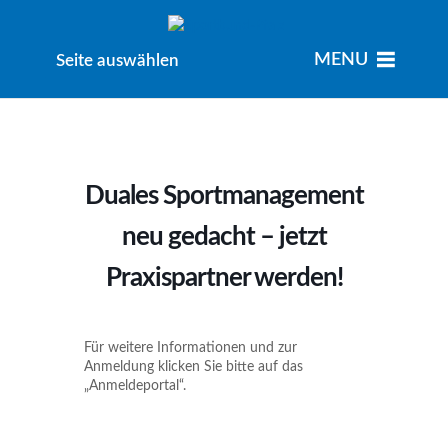
MENU
MENU
Seite auswählen
Duales Sportmanagement
neu gedacht – jetzt
Praxispartner werden!
Für weitere Informationen und zur
Anmeldung klicken Sie bitte auf das
„Anmeldeportal“.