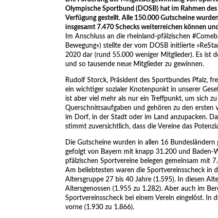
Olympische Sportbund (DOSB) hat im Rahmen des 
Verfügung gestellt. Alle 150.000 Gutscheine wurden
insgesamt 7.470 Schecks weiterreichen können und 
Im Anschluss an die rheinland-pfälzischen #Com
Bewegung«) stellte der vom DOSB initiierte »ReSt
2020 dar (rund 55.000 weniger Mitglieder). Es ist 
und so tausende neue Mitglieder zu gewinnen.
Rudolf Storck, Präsident des Sportbundes Pfalz, fre
ein wichtiger sozialer Knotenpunkt in unserer Ge
ist aber viel mehr als nur ein Treffpunkt, um sich
Querschnittsaufgaben und gehören zu den ersten v
im Dorf, in der Stadt oder im Land anzupacken. Da
stimmt zuversichtlich, dass die Vereine das Potenzi
Die Gutscheine wurden in allen 16 Bundesländern g
gefolgt von Bayern mit knapp 31.200 und Baden-W
pfälzischen Sportvereine belegen gemeinsam mit 7
Am beliebtesten waren die Sportvereinsscheck in de
Altersgruppe 27 bis 40 Jahre (1.595). In diesen A
Altersgenossen (1.955 zu 1.282). Aber auch im Ber
Sportvereinsscheck bei einem Verein eingelöst. In
vorne (1.930 zu 1.866).