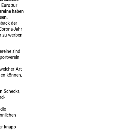
 Euro zur
Vereine haben
sen.
eback der
 Corona-Jahr
ch zu werben
ereine sind
portverein
 welcher Art
rden können,
en Schecks,
nd-
 die
ännlichen
ner knapp