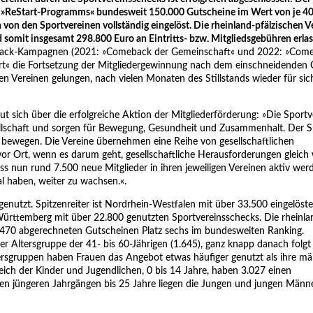
»ReStart-Programms« bundesweit 150.000 Gutscheine im Wert von je 40
 von den Sportvereinen vollständig eingelöst. Die rheinland-pfälzischen 
somit insgesamt 298.800 Euro an Eintritts- bzw. Mitgliedsgebühren erlas
eback-Kampagnen (2021: »Comeback der Gemeinschaft« und 2022: »Com
art« die Fortsetzung der Mitgliedergewinnung nach dem einschneidenden
den Vereinen gelungen, nach vielen Monaten des Stillstands wieder für si
ut sich über die erfolgreiche Aktion der Mitgliederförderung: »Die Sportv
sellschaft und sorgen für Bewegung, Gesundheit und Zusammenhalt. Der S
 zu bewegen. Die Vereine übernehmen eine Reihe von gesellschaftlichen
or Ort, wenn es darum geht, gesellschaftliche Herausforderungen gleich
ss nun rund 7.500 neue Mitglieder in ihren jeweiligen Vereinen aktiv we
al haben, weiter zu wachsen.«.
enutzt. Spitzenreiter ist Nordrhein-Westfalen mit über 33.500 eingelöst
ürttemberg mit über 22.800 genutzten Sportvereinsschecks. Die rheinla
.470 abgerechneten Gutscheinen Platz sechs im bundesweiten Ranking.
r Altersgruppe der 41- bis 60-Jährigen (1.645), ganz knapp danach folgt
ltersgruppen haben Frauen das Angebot etwas häufiger genutzt als ihre m
eich der Kinder und Jugendlichen, 0 bis 14 Jahre, haben 3.027 einen
 den jüngeren Jahrgängen bis 25 Jahre liegen die Jungen und jungen Män