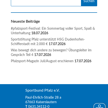
Neueste Beiträge
#pfalzsport-Festival: Ein Sommertag voller Sport, Spaß &
Unterhaltung
18.07.2026
Sportstiftung Pfalz unterstützt HSG Dudenhofen-
Schifferstadt mit 2.000 €
17.07.2026
Was bewegt dich andere zu bewegen? Übungsleiter im
Gespräch Teil 4
17.07.2026
Pfalzsport-Magazin Juli/August erschienen
17.07.2026
Sportbund Pfalz e.V.
Paul-Ehrlich-Straße 28 a
67663 Kaiserslautern
T
0631.34112-0