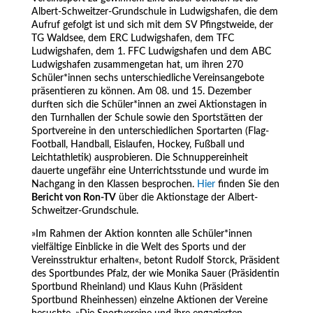
Albert-Schweitzer-Grundschule in Ludwigshafen, die dem
Aufruf gefolgt ist und sich mit dem SV Pfingstweide, der
TG Waldsee, dem ERC Ludwigshafen, dem TFC
Ludwigshafen, dem 1. FFC Ludwigshafen und dem ABC
Ludwigshafen zusammengetan hat, um ihren 270
Schüler*innen sechs unterschiedliche Vereinsangebote
präsentieren zu können. Am 08. und 15. Dezember
durften sich die Schüler*innen an zwei Aktionstagen in
den Turnhallen der Schule sowie den Sportstätten der
Sportvereine in den unterschiedlichen Sportarten (Flag-
Football, Handball, Eislaufen, Hockey, Fußball und
Leichtathletik) ausprobieren. Die Schnuppereinheit
dauerte ungefähr eine Unterrichtsstunde und wurde im
Nachgang in den Klassen besprochen.
Hier
finden Sie den
Bericht von Ron-TV
über die Aktionstage der Albert-
Schweitzer-Grundschule.
»Im Rahmen der Aktion konnten alle Schüler*innen
vielfältige Einblicke in die Welt des Sports und der
Vereinsstruktur erhalten«, betont Rudolf Storck, Präsident
des Sportbundes Pfalz, der wie Monika Sauer (Präsidentin
Sportbund Rheinland) und Klaus Kuhn (Präsident
Sportbund Rheinhessen) einzelne Aktionen der Vereine