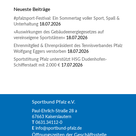
Neueste Beiträge
#pfalzsport-Festival: Ein Sommertag voller Sport, Spaß &
Unterhaltung
18.07.2026
»Auswirkungen des Gebäudeenergiegesetzes auf
vereinseigene Sportstätten«
18.07.2026
Ehrenmitglied & Ehrenpräsident des Tennisverbandes Pfalz
Wolfgang Eggers verstorben
18.07.2026
Sportstiftung Pfalz unterstützt HSG Dudenhofen-
Schifferstadt mit 2.000 €
17.07.2026
Sportbund Pfalz e.V.
Paul-Ehrlich-Straße 28 a
67663 Kaiserslautern
T
0631.34112-0
E
info@sportbund-pfalz.de
Öffnungszeiten der Geschäftsstelle