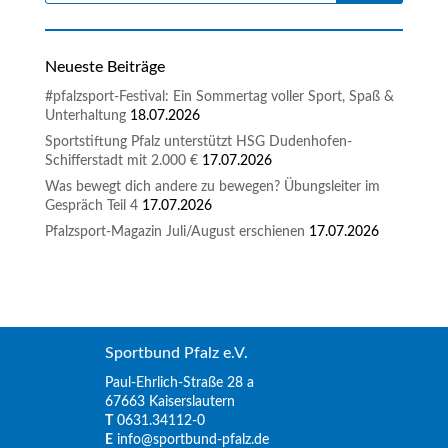
Neueste Beiträge
#pfalzsport-Festival: Ein Sommertag voller Sport, Spaß &
Unterhaltung
18.07.2026
Sportstiftung Pfalz unterstützt HSG Dudenhofen-
Schifferstadt mit 2.000 €
17.07.2026
Was bewegt dich andere zu bewegen? Übungsleiter im
Gespräch Teil 4
17.07.2026
Pfalzsport-Magazin Juli/August erschienen
17.07.2026
Sportbund Pfalz e.V.
Paul-Ehrlich-Straße 28 a
67663 Kaiserslautern
T
0631.34112-0
E
info@sportbund-pfalz.de