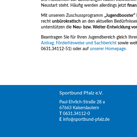
Neustart steht. Häufig werden allerdings jetzt
finan
Mit unserem Zuschussprogramm
„Jugendbooster“
recht
unbürokratisch
an den aktuellen Bedürfnissen
unterstützen die
Neu- bzw. Weiter-Entwicklung v
Beantragen Sie für Ihren Jugendbereich gleich Ihr
Antrag, Förderhinweise und Sachbericht
sowie weit
0631.34112-51) oder auf
unserer Homepage.
Sportbund Pfalz e.V.
Paul-Ehrlich-Straße 28 a
67663 Kaiserslautern
T
0631.34112-0
E
info@sportbund-pfalz.de