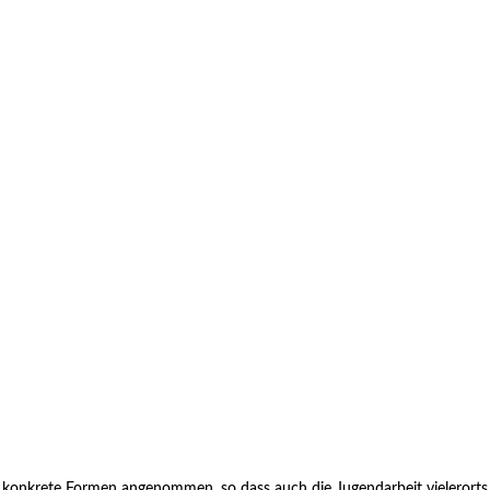
 konkrete Formen angenommen, so dass auch die Jugendarbeit vielerorts