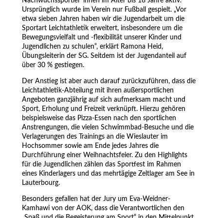
Nachwuchssportler*innen im Alter bis 18 Jahre aktiv.
Ursprünglich wurde im Verein nur Fußball gespielt. „Vor
etwa sieben Jahren haben wir die Jugendarbeit um die
Sportart Leichtathletik erweitert, insbesondere um die
Bewegungsvielfalt und -flexibilität unserer Kinder und
Jugendlichen zu schulen“, erklärt Ramona Heid,
Übungsleiterin der SG. Seitdem ist der Jugendanteil auf
über 30 % gestiegen.
Der Anstieg ist aber auch darauf zurückzuführen, dass die
Leichtathletik-Abteilung mit ihren außersportlichen
Angeboten ganzjährig auf sich aufmerksam macht und
Sport, Erholung und Freizeit verknüpft. Hierzu gehören
beispielsweise das Pizza-Essen nach den sportlichen
Anstrengungen, die vielen Schwimmbad-Besuche und die
Verlagerungen des Trainings an die Wieslauter im
Hochsommer sowie am Ende jedes Jahres die
Durchführung einer Weihnachtsfeier. Zu den Highlights
für die Jugendlichen zählen das Sportfest im Rahmen
eines Kinderlagers und das mehrtägige Zeltlager am See in
Lauterbourg.
Besonders gefallen hat der Jury um Eva-Weidner-
Kamhawi von der AOK, dass die Verantwortlichen den
„Spaß und die Begeisterung am Sport“ in den Mittelpunkt