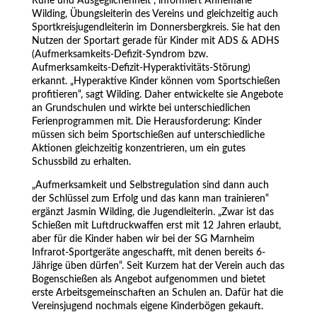
Ruhe und Ausgeglichenheit“, informiert Annemarie
Wilding, Übungsleiterin des Vereins und gleichzeitig auch
Sportkreisjugendleiterin im Donnersbergkreis. Sie hat den
Nutzen der Sportart gerade für Kinder mit ADS & ADHS
(Aufmerksamkeits-Defizit-Syndrom bzw.
Aufmerksamkeits-Defizit-Hyperaktivitäts-Störung)
erkannt. „Hyperaktive Kinder können vom Sportschießen
profitieren“, sagt Wilding. Daher entwickelte sie Angebote
an Grundschulen und wirkte bei unterschiedlichen
Ferienprogrammen mit. Die Herausforderung: Kinder
müssen sich beim Sportschießen auf unterschiedliche
Aktionen gleichzeitig konzentrieren, um ein gutes
Schussbild zu erhalten.
„Aufmerksamkeit und Selbstregulation sind dann auch
der Schlüssel zum Erfolg und das kann man trainieren“
ergänzt Jasmin Wilding, die Jugendleiterin. „Zwar ist das
Schießen mit Luftdruckwaffen erst mit 12 Jahren erlaubt,
aber für die Kinder haben wir bei der SG Marnheim
Infrarot-Sportgeräte angeschafft, mit denen bereits 6-
Jährige üben dürfen“. Seit Kurzem hat der Verein auch das
Bogenschießen als Angebot aufgenommen und bietet
erste Arbeitsgemeinschaften an Schulen an. Dafür hat die
Vereinsjugend nochmals eigene Kinderbögen gekauft.