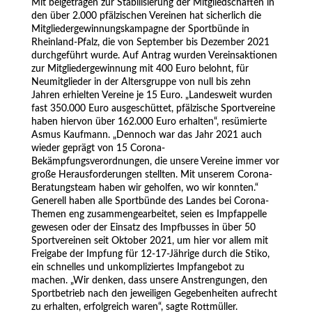
Mit beigetragen zur Stabilisierung der Mitgliedschaften in
den über 2.000 pfälzischen Vereinen hat sicherlich die
Mitgliedergewinnungskampagne der Sportbünde in
Rheinland-Pfalz, die von September bis Dezember 2021
durchgeführt wurde. Auf Antrag wurden Vereinsaktionen
zur Mitgliedergewinnung mit 400 Euro belohnt, für
Neumitglieder in der Altersgruppe von null bis zehn
Jahren erhielten Vereine je 15 Euro. „Landesweit wurden
fast 350.000 Euro ausgeschüttet, pfälzische Sportvereine
haben hiervon über 162.000 Euro erhalten“, resümierte
Asmus Kaufmann. „Dennoch war das Jahr 2021 auch
wieder geprägt von 15 Corona-
Bekämpfungsverordnungen, die unsere Vereine immer vor
große Herausforderungen stellten. Mit unserem Corona-
Beratungsteam haben wir geholfen, wo wir konnten.“
Generell haben alle Sportbünde des Landes bei Corona-
Themen eng zusammengearbeitet, seien es Impfappelle
gewesen oder der Einsatz des Impfbusses in über 50
Sportvereinen seit Oktober 2021, um hier vor allem mit
Freigabe der Impfung für 12-17-Jährige durch die Stiko,
ein schnelles und unkompliziertes Impfangebot zu
machen. „Wir denken, dass unsere Anstrengungen, den
Sportbetrieb nach den jeweiligen Gegebenheiten aufrecht
zu erhalten, erfolgreich waren“, sagte Rottmüller.