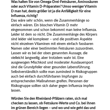
Was halten Sie von Omega-Drei-Fettsäuren, Aminosäuren
oder auch Vitamin D-Präparaten? Umso weniger Vitamin
D man hat, desto größer ist ja die Anfälligkeit für eine
Influenza, richtig?
Das wäre sehr schön, wenn die Zusammenhänge so
einfach wären. Ein bisschen Vitamin D mehr
eingenommen und schon bekommt man keine Influenza.
Leider ist dem so nicht. Die Zusammenhänge des Körpers
sind leider viel komplexer – und die positiven Aspekte
nicht einzelnen Vitaminen mit einem einfach fassbaren
Namen oder einer bestimmten Fettsäuren zuzuordnen.
Lassen wir es bei der oben genannten Aussage, die
vielleicht langweilig, aber trotzdem wahr ist. Eine
ausgewogen Mischkost und moderater Ausdauersport
sind die Grundpfeiler einer gesunden Lebensführung.
Selbstverständlich sollte man zumindest in Risikogruppen
auch bei einfach durchführbaren Impfungen zu
entsprechenden Maßnahmen greifen. Personen der
Risikogruppe sollten sich daher gegen Influenza impfen
lassen.
Würden Sie den Rheinland-Pfälzern raten, sich mal
checken zu lassen, ob Fettsäure-Werte und Co. bei ihnen
im grünen Bereich liegen – und wo und wie geht das und