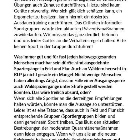
Übungen auch Zuhause durchführen. Hierzu sind kaum
Geräte notwendig. Wer sich glücklich schätzen kann, ein
Ergometer zu besitzen, kann hiermit ein dosiertes
Ausdauertraining durchführen. Das Gründen informeller
Sportgruppen würde den aktuellen Präventivmaßnahmen
zuwiderlaufen. Wir müssen das ganz deutlich betonen
und uns leider Gottes an die Verhaltensregeln halten: Bitte
keinen Sport in der Gruppe durchführen!
Was immer gut und für fast jeden halbwegs gesunden
Menschen machbar sein dürfte, sind ausgedehnte
Spaziergänge in Feld und Flur. Auch an Wäldern herrscht in
RLP ja nicht gerade ein Mangel. Nicht wenige Menschen
haben allerdings Angst, dass im Falle einer Ausgangssperre
auch Waldspaziergänge unter Strafe gestellt werden
könnten. Das wäre freilich absurd, oder?
Wenn sich alle Sportler an die derzeitigen Empfehlungen
halten würden, könnte man die Aussage so unterstützen.
Leider ist es eine Tatsache, dass auch in Feld und Flur sich
entsprechende Gruppen/Sportlergruppen bilden und
dann gemeinsam Sport treiben. Das läuft den aktuellen
Bestrebungen der moderaten Quarantänemaßnahmen
dann leider entgegen. Wenn wir uns alle an die neuen