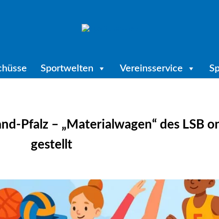
chüsse
Sportwelten
Vereinsservice
Sp
and-Pfalz – „Materialwagen“ des LSB o
gestellt