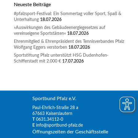
Neueste Beiträge
#pfalzsport-Festival: Ein Sommertag voller Sport, Spaß &
Unterhaltung
18.07.2026
»Auswirkungen des Gebäudeenergiegesetzes auf
vereinseigene Sportstätten«
18.07.2026
Ehrenmitglied & Ehrenpräsident des Tennisverbandes Pfalz
Wolfgang Eggers verstorben
18.07.2026
Sportstiftung Pfalz unterstützt HSG Dudenhofen-
Schifferstadt mit 2.000 €
17.07.2026
Sportbund Pfalz e.V.
Paul-Ehrlich-Straße 28 a
67663 Kaiserslautern
T
0631.34112-0
E
info@sportbund-pfalz.de
Öffnungszeiten der Geschäftsstelle