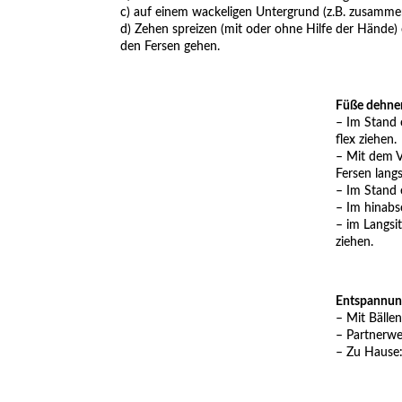
c) auf einem wackeligen Untergrund (z.B. zusamme
d) Zehen spreizen (mit oder ohne Hilfe der Händ
den Fersen gehen.
Füße dehne
– Im Stand 
flex ziehen.
– Mit dem V
Fersen lan
– Im Stand 
– Im hinab
– im Langsi
ziehen.
Entspannung
– Mit Bälle
– Partnerwe
– Zu Hause