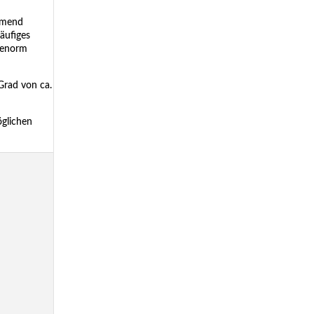
ehmend
äufiges
r enorm
Grad von ca.
öglichen