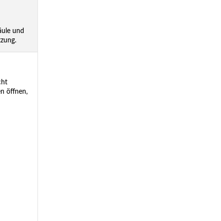
äule und
zung.
cht
n öffnen,