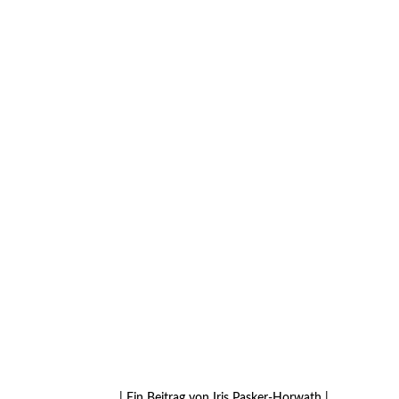
| Ein Beitrag von Iris Pasker-Horwath |